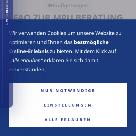
EMPFEHLEN SIE UNS
Häufige Fragen
FAQ ZUR MPU BERATUNG
IM RHEINLAND
Wir verwenden Cookies um unsere Website zu
Die wichtigsten Fragen zur regionalen MPU-
optimieren und Ihnen das
bestmögliche
Vorbereitung, zur Online-Beratung, zur
Online-Erlebnis
zu bieten. Mit dem Klick auf
Abgrenzung von Begutachtung und Vorbereitung
„Alle erlauben“
erklären Sie sich damit
sowie zu den nächsten Schritten.
einverstanden.
Kann ich die MPU-Vorbereitung im
NUR NOTWENDIGE
Rheinland persönlich wahrnehmen?
EINSTELLUNGEN
ALLE ERLAUBEN
Ist eine Online-MPU-Vorbereitung
genauso möglich?