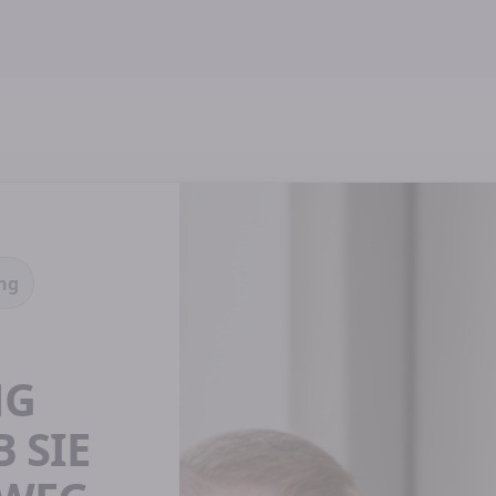
ng
NG
 SIE