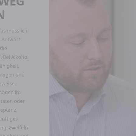
 WEG
N
Was muss ich
e Antwort
 die
 Bei Alkohol
ähigkeit,
 Drogen und
hweise,
mögen im
staten oder
zeptanz,
ünftiges
ungszweifeln