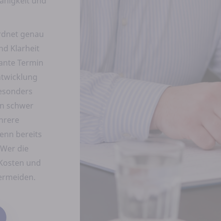
ähigkeit und
rdnet genau
nd Klarheit
lante Termin
Entwicklung
besonders
en schwer
ehrere
enn bereits
 Wer die
 Kosten und
vermeiden.