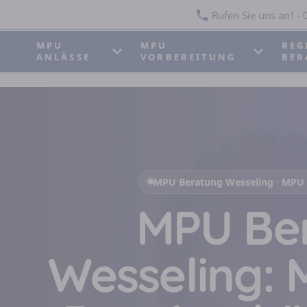
Rufen Sie uns an! - 0
MPU
MPU
REG
ANLÄSSE
VORBEREITUNG
BER
MPU Beratung Wesseling · MPU 
MPU Be
Wesseling: 