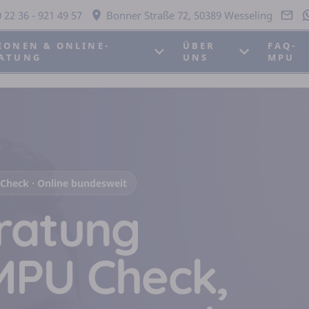
 22 36 - 921 49 57
Bonner Straße 72, 50389 Wesseling
IONEN & ONLINE-
ÜBER
FAQ-
ATUNG
UNS
MPU
Check · Online bundesweit
ratung
MPU Check,