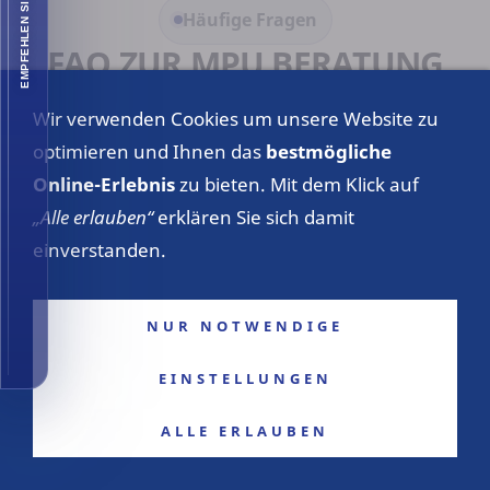
EMPFEHLEN SIE UNS
Häufige Fragen
FAQ ZUR MPU BERATUNG
IM RHEINLAND
Wir verwenden Cookies um unsere Website zu
Die wichtigsten Fragen zur regionalen MPU-
optimieren und Ihnen das
bestmögliche
Vorbereitung, zur Online-Beratung, zur
Online-Erlebnis
zu bieten. Mit dem Klick auf
Abgrenzung von Begutachtung und Vorbereitung
„Alle erlauben“
erklären Sie sich damit
sowie zu den nächsten Schritten.
einverstanden.
Kann ich die MPU-Vorbereitung im
NUR NOTWENDIGE
Rheinland persönlich wahrnehmen?
EINSTELLUNGEN
ALLE ERLAUBEN
Ist eine Online-MPU-Vorbereitung
genauso möglich?