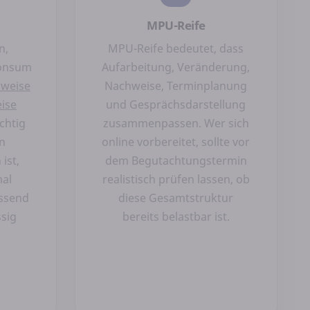
MPU-Reife
n,
MPU-Reife bedeutet, dass
konsum
Aufarbeitung, Veränderung,
hweise
Nachweise, Terminplanung
ise
und Gesprächsdarstellung
chtig
zusammenpassen. Wer sich
in
online vorbereitet, sollte vor
ist,
dem Begutachtungstermin
mal
realistisch prüfen lassen, ob
assend
diese Gesamtstruktur
ssig
bereits belastbar ist.