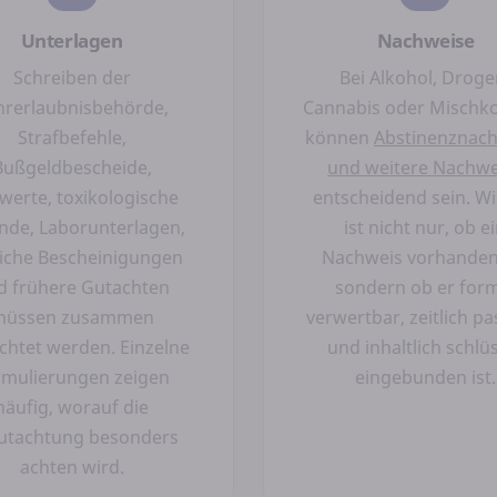
Unterlagen
Nachweise
Schreiben der
Bei Alkohol, Droge
hrerlaubnisbehörde,
Cannabis oder Misch
Strafbefehle,
können
Abstinenznac
Bußgeldbescheide,
und weitere Nachwe
werte, toxikologische
entscheidend sein. Wi
nde, Laborunterlagen,
ist nicht nur, ob e
liche Bescheinigungen
Nachweis vorhanden 
d frühere Gutachten
sondern ob er for
müssen zusammen
verwertbar, zeitlich p
chtet werden. Einzelne
und inhaltlich schlü
rmulierungen zeigen
eingebunden ist.
häufig, worauf die
utachtung besonders
achten wird.