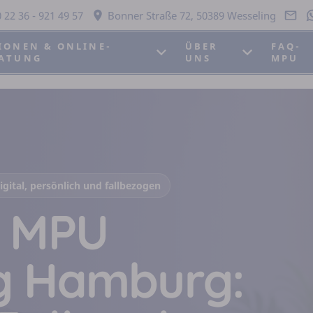
 22 36 - 921 49 57
Bonner Straße 72, 50389 Wesseling
IONEN & ONLINE-
ÜBER
FAQ-
ATUNG
UNS
MPU
ital, persönlich und fallbezogen
e MPU
g Hamburg: