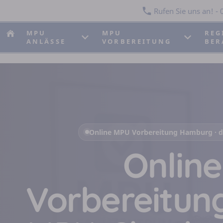
Rufen Sie uns an! - 0
MPU
MPU
REG
ANLÄSSE
VORBEREITUNG
BER
Online MPU Vorbereitung Hamburg · dig
Onlin
Vorbereitun